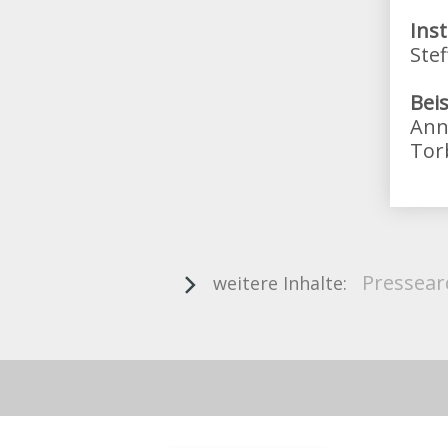
Ins
Stef
Beis
Ann
Tor
Pressear
weitere Inhalte: