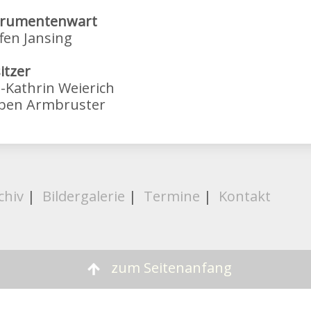
trumentenwart
fen Jansing
itzer
-Kathrin Weierich
ben Armbruster
chiv
|
Bildergalerie
|
Termine
|
Kontakt
zum Seitenanfang